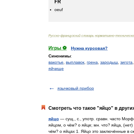
FR
oeuf
Русско
-
французский
словарь
нормативно
-
техническо
Игры ⚽
Нужна курсовая?
Синонимы
:
вакотье
,
выплавок
,
грена
,
зародыш
,
зигота
яйчище
язычковый прибор
Смотреть что такое "яйцо" в други
яйцо
— сущ., с., употр. сравн. часто Морф
яйцом, о чём? о яйце; мн. что? яйца, (нет)
чём? о яйцах 1. Яйцо это заключённые 