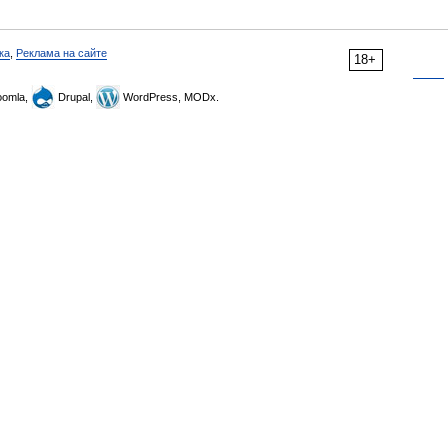
ка
,
Реклама на сайте
18+
omla,
Drupal,
WordPress, MODx.