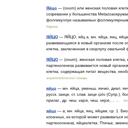
Яйцо
— (ovum) или женская половая клет
созревании у большинства Меtazoaокружае
фолликуллуи называемых фолликулярными
Ефрона
ЯЙЦО
— ЯЙЦО, яйц а, мн. яйца, яиц, яйцам
развивающаяся в новый организм после опло
клетка, заключенная в скорлупу овально
ЯЙЦО
— (ovum), женская половая клетка, 
партеногенеза развивается новый организм
клетка, содержащая питат. вещества, н
энциклопедический словарь
яйцо
— мн. яйца, уменьш. яичко, диал. яечк
русск. ɪаице, ст. слав. аице ᾠόν (Супр.), бол
прилаг., др. чеш. vаjсе, чеш. vеjсе,… …
Эт
яйцо
— а; мн. яйца, яиц, яйцам; ср. 1. Б
клоачных, из которой может развиваться н
партеногенеза; яйцеклетка. Птичье, змеи