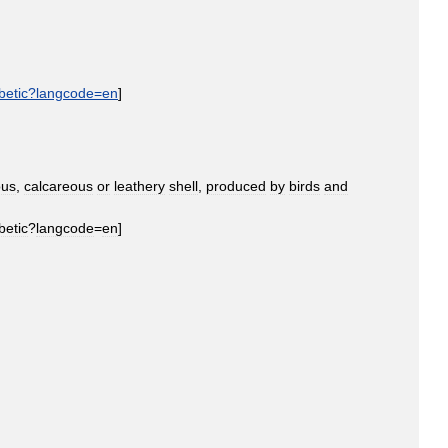
betic
?
langcode
=
en
]
ous
,
calcareous
or
leathery
shell
,
produced
by
birds
and
betic
?
langcode
=
en
]