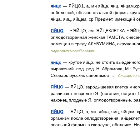
яйцо
— ЯЙЦО1, а, мн яйца, яиц, яйцам,ср
небольшой, обычно овальной формы крупин
яйца, яиц, яйцам, ср Предмет, имеющи
ЯЙЦО
— • ЯЙЦО, см. ЯЙЦЕКЛЕТКА. • ЯЙЦО
оплодотворенная женская ГАМЕТА, снесе
помещен в среду АЛЬБУМИНА, окруженног
энциклопедический словарь
яйцо
— крутое яйцо, не стоить выеденного
выражений. под. ред. Н. Абрамова, М.: Рус
Словарь русских синонимов …
Словарь син
ЯЙЦО
— ЯЙЦО, зародышевая клетка многок
различают незрелые Я. (оогонии, ооциты 1 
наконец плодные Я. оплодотворенные, 
ЯЙЦО
— ЯЙЦО, а, мн. яйца, яиц, яйцам, с
организм после оплодотворения, яйцеклетк
овальной формы в скорлупе, оболочке. Не