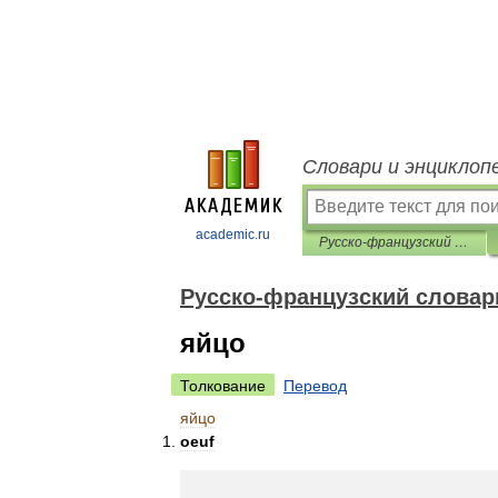
Словари и энциклоп
academic.ru
Русско-французский словарь нормативно-технической терминологии
Русско-французский словар
яйцо
Толкование
Перевод
яйцо
oeuf