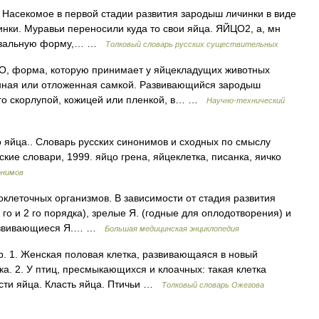
 Насекомое в первой стадии развития зародыш личинки в виде
ки. Муравьи переносили куда то свои яйца. ЯЙЦО2, а, мн
й овальную форму,… …
Толковый словарь русских существительных
, форма, которую принимает у яйцекладущих животных
нная или отложенная самкой. Развивающийся зародыш
о скорлупой, кожицей или пленкой, в… …
Научно-технический
 яйца.. Словарь русских синонимов и сходных по смыслу
ские словари, 1999. яйцо грена, яйцеклетка, писанка, яичко
онимов
леточных организмов. В зависимости от стадия развития
го и 2 го порядка), зрелые Я. (годные для оплодотворения) и
развивающиеся Я.… …
Большая медицинская энциклопедия
р. 1. Женская половая клетка, развивающаяся в новый
а. 2. У птиц, пресмыкающихся и клоачных: такая клетка
сти яйца. Класть яйца. Птичьи …
Толковый словарь Ожегова