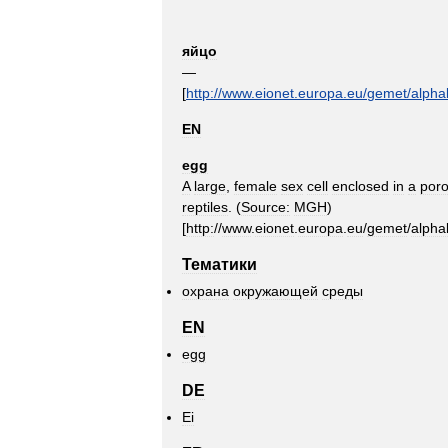
яйцо
—
[
http:
//
www
.
eionet
.
europa
.
eu
/
gemet
/
alpha
EN
egg
A
large
,
female
sex
cell
enclosed
in
a
por
reptiles
. (
Source:
MGH
)
[
http:
//
www
.
eionet
.
europa
.
eu
/
gemet
/
alpha
Тематики
охрана
окружающей
среды
EN
egg
DE
Ei