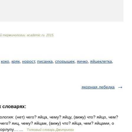
й
терминологии
.
academic
.
ru
.
2015
.
,
коко
,
кряк
,
норост
,
писанка
,
спорышек
,
яичко
,
яйцеклетка
,
якорная лебедка
х словарях:
ология: (нет) чего? яйца, чему? яйцу, (вижу) что? яйцо, чем?
 чего? яиц, чему? яйцам, (вижу) что? яйца, чем? яйцами, о
в скорлупу… …
Толковый словарь Дмитриева