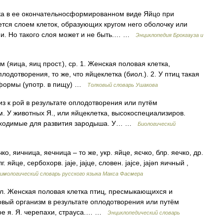
ка в ее окончательносформированном виде Яйцо при
тся слоем клеток, образующих кругом него оболочку или
. Но такого слоя может и не быть.… …
Энциклопедия Брокгауза и
 (яица, яиц прост.), ср. 1. Женская половая клетка,
дотворения, то же, что яйцеклетка (биол.). 2. У птиц такая
й формы (употр. в пищу) …
Толковый словарь Ушакова
из к рой в результате оплодотворения или путём
. У животных Я., или яйцеклетка, высокоспециализиров.
еобходимые для развития зародыша. У… …
Биологический
о, яичница, яечница – то же, укр. яйце, яєчко, блр. яечко, др.
г. яйце, сербохорв. jaje, jajцe, словен. jajce, jajǝn яичный ,
имологический словарь русского языка Макса Фасмера
иол. Женская половая клетка птиц, пресмыкающихся и
овый организм в результате оплодотворения или путём
ное я. Я. черепахи, страуса.… …
Энциклопедический словарь